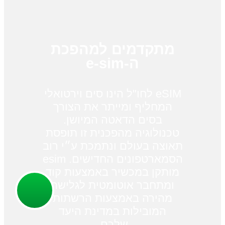
מתקדמים למהפכת
ה-e-sim
eSIM לחו"ל הינו סים וירטואלי
המחליף ומייתר את הצורך
בסים הדאטה המיושן.
טכנולוגיה מהפכנית זו תופסת
תאוצה בעולם ונתמכת ע״י רוב
הסמארטפונים החדישים. esim
מותקן במכשיר באמצעות קוד
ומתחבר אוטומטית לגלישה
מהירה באמצעות הרשתות
המובילות במדינת היעד
שלכם.