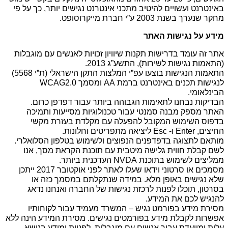
באינטרנט ועשויים להיטיב מתכני אינטרנט נגישים יותר, כך על פי
מחקר שנערך בשנת 2003 ע”י חברת מייקרוסופט.
מידע על נגישות האתר
אתר זה עומד בדרישות תקנות שיוויון זכויות לאנשים עם מוגבלות
(התאמות נגישות לשירות), התשע”ג 2013.
התאמות הנגישות בוצעו עפ”י המלצות התקן הישראלי (ת”י 5568)
לנגישות תכנים באינטרנט ברמת AA ומסמך WCAG2.0
הבינלאומי.
הבדיקות נבחנו לתאימות הגבוהה ביותר עבור דפדפן כרום.
האתר מספק מבנה סמנטי עבור טכנולוגיות מסייעות ותמיכה
בדפוס השימוש המקובל להפעלה עם מקלדת בעזרת מקשי
החיצים, Enter ו- Esc ליציאה מתפריטים וחלונות.
מותאם לתצוגה בדפדפנים הנפוצים ולשימוש בטלפון הסלואלרי.
לשם קבלת חווית גלישה מיטבית עם תוכנת הקראת מסך, אנו
ממליצים לשימוש בתוכנת NVDA העדכנית ביותר.
מסמכים או סרטוני וידאו שעלו לאתר לפני אוקטובר 2017 ייתכן
שלא נגישים באופן מלא. במידה שנתקלתם במסמך כזה או
בסרטון, תוכלו לפנות לרכזת נגישות של החברה ואנחנו נדאג
להנגיש לכם את המידע.
מסירת מידע בפורמט נגיש – המשרד מעמיד עבור לקוחותיו
אפשרות לקבלת מידע בפורמטים נגישים. מסירת המידע הינה ללא
עלות ומיועדת עבור אנשים עם מוגבלות. לפניות ומידע בנושא