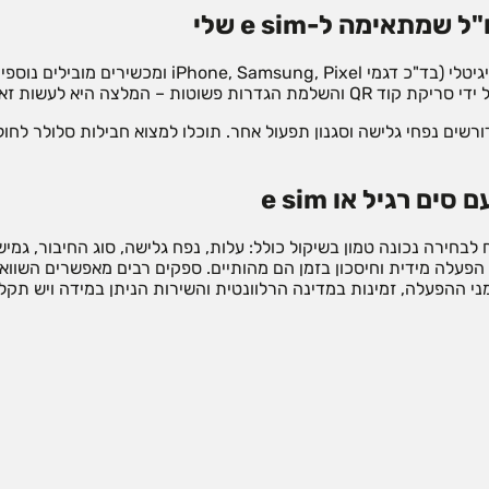
אימה ל-e sim שלי
לפני הזמנת חבילת e sim לחול, בדקו שהטלפון שלכם תומך ב-SIM דיגי
 היא לעשות זאת כבר מהארץ.
ים נפחי גלישה וסגנון תפעול אחר. תוכלו למצוא חבילות סלולר לחול 
 רגיל או e sim
מני ההפעלה, זמינות במדינה הרלוונטית והשירות הניתן במידה ויש תקל