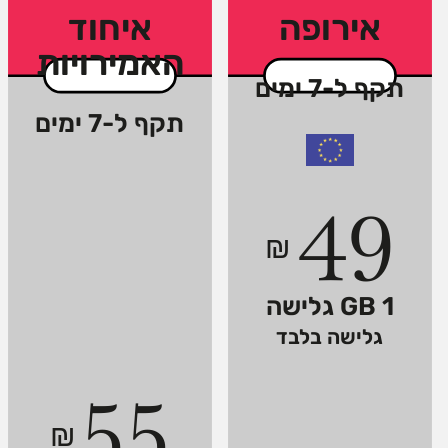
אירופה
איחוד
האמירויות
תקף ל-7 ימים
תקף ל-7 ימים
49
₪
1 GB גלישה
גלישה בלבד
55
₪