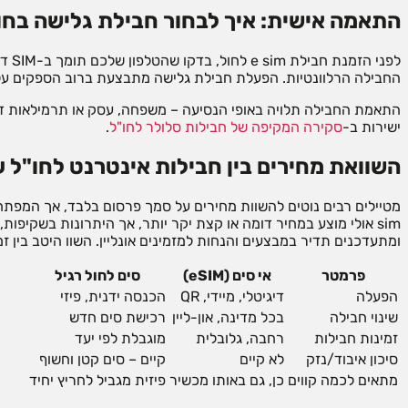
התאמה אישית: איך לבחור חבילת גלישה בחו"ל שמת
החבילה הרלוונטיות. הפעלת חבילת גלישה מתבצעת ברוב הספקים על ידי סריקת קוד QR והשלמת הגדרות פשוטות – המלצה
התאמת החבילה תלויה באופי הנסיעה – משפחה, עסק או תרמילאות דורש
ישירות ב-
סקירה המקיפה של חבילות סלולר לחו"ל
.
השוואת מחירים בין חבילות אינטרנט לחו"ל עם סים
sim אולי מוצע במחיר דומה או קצת יקר יותר, אך היתרונות בשקיפות, הפעלה מידית וחיסכון בזמן הם מהותיים. ספקים רבים מאפשרים השוואה יעילה של
ומתעדכנים תדיר במבצעים והנחות למזמינים אונליין. השוו היטב בין ז
פרמטר
אי סים (eSIM)
סים לחול רגיל
הפעלה
דיגיטלי, מיידי, QR
הכנסה ידנית, פיזי
שינוי חבילה
בכל מדינה, און-ליין
רכישת סים חדש
זמינות חבילות
רחבה, גלובלית
מוגבלת לפי יעד
סיכון איבוד/נזק
לא קיים
קיים – סים קטן וחשוף
מתאים לכמה קווים
כן, גם באותו מכשיר
פיזית מגביל לחריץ יחיד