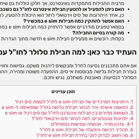
מרבית החבילות מתמקדות באינטרנט, אך חלקן כוללות גם שיחו
האם ניתן להפעיל או להטעין חבילת אינטרנט לחו"ל גם כשכב
כן, אחד היתרונות של סים וירטואלי לחול הוא היכולת להטעין, ל
האם אפשר להתקין כמה חבילות e sim במכשיר?
בסמארטפונים מודרניים אפשר להחזיק כמה חבילות e sim במקביל ולעבור ביניהן לפי הצורך.
מה קורה בסיום החבילה?
בקלות: רוכשים או מפעילים חבילת e sim חדשה מתוך הגדרות המכשיר או דרך ספקית השירות.
העתיד כבר כאן: למה חבילת סלולר לחו"ל עם eSIM היא הבחירה הנכונ
אם אתם מתכננים נסיעה לחו״ל ומבקשים ליהנות משקט, גמישות וחווי
בעזרת חבילות גלישה מבוססות אי סים, ההפעלה פשוטה ומהירה, ההתא
הסלולר לנסיעות: מאובטח, משתלם, נגיש וחכם.
תוכן עניינים
1.
היתרונות המרכזיים של חבילת e sim לחו"ל לעומת סים רגיל
2.
התאמה אישית: איך לבחור חבילת גלישה בחו"ל שמתאימה ל-e sim שלי
3.
השוואת מחירים בין חבילות אינטרנט לחו"ל עם סים רגיל או e sim
4.
יתרונות טכנולוגיים: למה לבחור סים וירטואלי לחו"ל
4.1.
עדכון מהיר, אבטחה וגמישות במסלולים
5.
תהליך רכישה והפעלה של חבילת e sim לחו"ל
6.
מה חשוב לבדוק לפני בחירת חבילת e sim לחו"ל