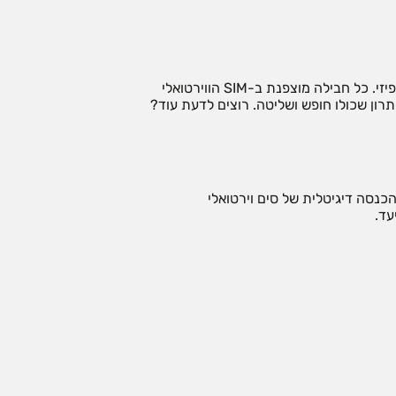
בלי להוציא או להכניס סים לחול פיזי. כל חבילה מוצפנת ב-SIM הווירטואלי
רון שכולו חופש ושליטה. רוצים לדעת עוד?
Q יישלח אליכם, ותוך דקות תבצעו הכנסה דיגיטלית של סים וירטואלי
עד.