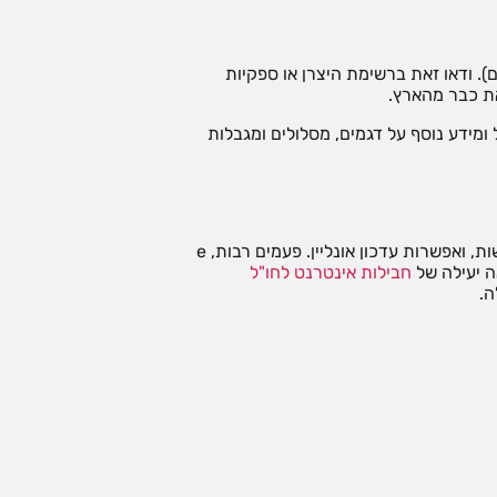
טלי (בד"כ דגמי iPhone, Samsung, Pixel ומכשירים מובילים נוספים). ודאו זאת ברשימת היצרן או ספקיות
ומידע נוסף על דגמים, מסלולים ומגבלות
מטיילים רבים נוטים להשוות מחירים על סמך פרסום בלבד, אך המפתח לבחירה נכונה טמון בשיקול כולל: עלות, נפח גלישה, סוג החיבור, גמישות, ואפשרות עדכון אונליין. פעמים רבות, e
חבילות אינטרנט לחו"ל
ה.