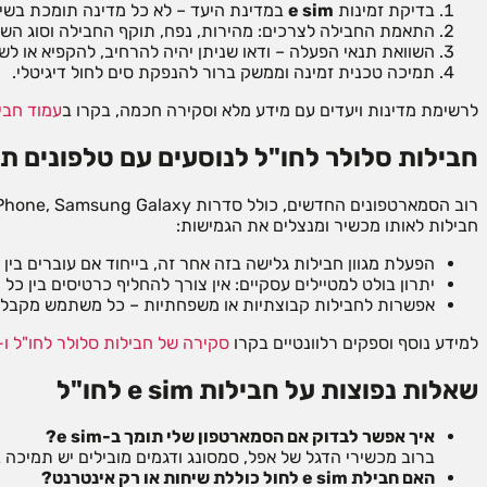
בדיקת זמינות
e sim
במדינת היעד – לא כל מדינה תומכת בשיר
התאמת החבילה לצרכים: מהירות, נפח, תוקף החבילה וסוג השי
השוואת תנאי הפעלה – ודאו שניתן יהיה להרחיב, להקפיא או לש
תמיכה טכנית זמינה וממשק ברור להנפקת סים לחול דיגיטלי.
לרשימת מדינות ויעדים עם מידע מלא וסקירה חכמה, בקרו ב
עמוד חבילות eSIM ליע
חבילות סלולר לחו"ל לנוסעים עם טלפונים תומכי 
חבילות לאותו מכשיר ומנצלים את הגמישות:
הפעלת מגוון חבילות גלישה בזה אחר זה, בייחוד אם עוברים בין 
יתרון בולט למטיילים עסקיים: אין צורך להחליף כרטיסים בין כל 
אפשרות לחבילות קבוצתיות או משפחתיות – כל משתמש מקבל ח
למידע נוסף וספקים רלוונטיים בקרו
סקירה של חבילות סלולר לחו"ל ו-ESIM
שאלות נפוצות על חבילות e sim לחו"ל
איך אפשר לבדוק אם הסמארטפון שלי תומך ב-e sim?
ברוב מכשירי הדגל של אפל, סמסונג ודגמים מובילים יש תמיכה ב-e sim, אך כדאי לבדוק באתר היצרן או אצל 
האם חבילת e sim לחול כוללת שיחות או רק אינטרנט?