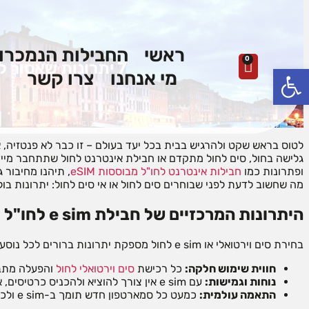
ראשי
החבילות הנמכרו
0
7 יתרונות שאסור לפספס בבחירת חבילות סלולר לחול עם e sim
פתח סרגל נגישות
מי אנחנו
צרו קשר
גלישה בחול, סים לחול מתקדם או חבילת אינטרנט לחול שתתחבר מיידי
ופתרונות כמו
חבילות אינטרנט לחו"ל מבוססות eSIM
, תיהנו מחיבור 
מה שחשוב לדעת לפני שבוחרים סים לחול או אי סים לחול: יתרונות בול
היתרונות המרכזיים של חבילת e sim לחו"ל לעומת סים רגיל
בחירת סים וירטואלי או e sim לחול מספקת יתרונות ברורים לכל נוסע:
חווית שימוש חלקה:
כל רכישת
סים וירטואלי לחול
והפעלה מתבצע
נוחות וגמישות:
עם e sim אין צורך להוציא ולהכניס כרטיסים, או לפחד לאבד את הסים. המעבר בין חבילות סלולר לחול מהיר ופשוט.
התאמה עולמית:
כמעט כל סמארטפון חדש תומך ב-e sim ולכן ניתן לבחור מתוך מגוון חבילות גלישה לחול בארץ ובעולם.