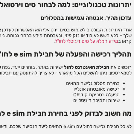
יתרונות טכנולוגיים: למה לבחור סים וירטואלי
עדכון מהיר, אבטחה וגמישות במסלולים
אחד היתרונות הבולטים לשימוש בסים וירטואלי הוא האפשרות לעדכן 
שלך – ללא חשש לאיבוד או נזק פיזי, ובאבטחת מידע ברמה גבוהה. נית
קראו ב
מידע המלא על סים דיגיטלי לחו"ל
.
תהליך רכישה והפעלה של חבילת e sim לחו"ל
רוכשים את
חבילת האינטרנט לחול
לסמארטפון. ניתן להשלים הכל מהארץ – לא צריך להתעסק עם חבילות ל
בחירת מסלול גלישה מתאים
רכישה מאובטחת אונליין
הפעלה בסריקת קוד QR
שירות ותמיכה דיגיטליים
מה חשוב לבדוק לפני בחירת חבילת e sim לחו"ל
לא כל חבילת גלישה לחול עם e sim תתאים ליעד הנסיעה שלכם. ודאו במפורש את התנאים: