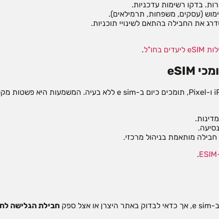
ות. בדקו רשימות עדכניות.
מוש (עסקים, משפחות, תרמילאים).
דרג את החבילה בהתאם לשינויי תוכניות.
דים בחו"ל
.
eSIM
רוב הסמארטפונים החדשים, כולל סדרות iPhone, Samsung Galaxy ו-Pixel, תומכים 
מדינות.
נסיעה.
בילה מותאמת בניהול מרכזי.
.
ספק
חבילת הגלישה לחו