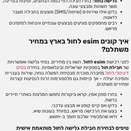
גלישה בחול
: בחרו חבילה לפי כמות הנתונים, זמינות במדינה,
משך השהות ומבצעי עונה.
בדקו אילו שירותים (שיחות/SMS) מוצעים בחבילה מעבר
לדאטה.
רבים מהספקים מציעים מבצעים עונתיים והנחות למזמינים
מראש.
איך קונים esim לחול בארץ במחיר
משתלם?
לפני רכישת
esim לחול
, השוו בין מחירים, נפחי גלישה ואפשרויות
של
חבילת חול
בספקיות ישראליות ובינלאומיות. בחירה
בסים
דיגיטלי לחול
מחברה מוכרת מבטיחה הפעלה נוחה, שירות בעברית
ותמיכה יעילה – אך קיימות גם פלטפורמות זרות לנסיעות קצרות
ומחירים משתנים.
בחרו ספק אמין, קראו ביקורות וחפשו המלצות באתרי תיירים
ברשת.
בדקו אם קיים קופון או מבצע עדכני.
בצעו את הרכישה מראש, במיוחד בעונות שיא.
ודאו שהמכשיר שלכם תומך ב-esim.
טיפים לבחירת חבילת גלישה לחול מותאמת אישית