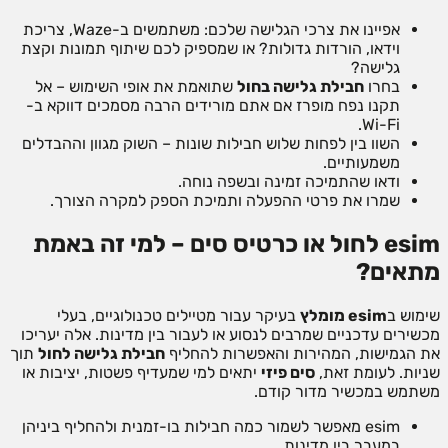
אפיינו את צרכי הגלישה שלכם: משתמשים ב-Waze, צריכת
וידאו, הורדות גדולות? או שמספיק לכם שיתוף תמונות וקצת
גלישה?
בחרו
חבילת גלישה בחול
שתואמת את אופי השימוש – אל
תקנו נפח מופרז אם אתם מורידים הרבה מסמכים דווקא ב-
Wi-Fi.
השוו בין לפחות שלוש חבילות שונות – השוק מגוון וההבדלים
משמעותיים.
ודאו שהתמיכה זמינה ובשפה נוחה.
שמרו את פרטי ההפעלה ותמיכת הספק למקרה הצורך.
esim לחול או כרטיס סים – למי זה באמת
מתאים?
שימוש ב
esim מומלץ
בעיקר עבור מטיילים טכנולוגיים, בעלי
מכשירים עדכניים שמרבים לנסוע או לעבור בין מדינות. אלה יעריכו
את הגמישות, המהירות והאפשרות להחליף
חבילת גלישה לחול
תוך
שניות. לעומת זאת,
סים פיזי
יתאים למי שמעדיף פשטות, יציבות או
משתמש במכשיר מדור קודם.
esim מאפשר לשמור כמה חבילות בו-זמנית ולהחליף ביניהן
במעבר בין מדינות.