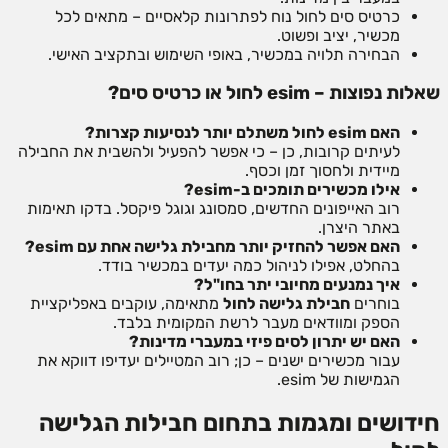
כרטיס סים לחול נוח לפתרונות קלאסיים – מתאים לכל
מכשיר, יציב ופשוט.
הבחירה תלויה במכשיר, באופי השימוש ובתקציב האישי.
שאלות נפוצות – esim לחול או כרטיס סים?
האם esim לחול משתלם יותר לנסיעות קצרות?
לעיתים קרובות, כן – כי אפשר להפעיל ולהשבית את החבילה
מיידית ולחסוך זמן וכסף.
אילו מכשירים תומכים ב-esim?
רוב האייפונים החדשים, סמסונג וגוגל פיקסל. בדקו תאימות
באתר היצרן.
האם אפשר להחזיק יותר מחבילת גלישה אחת עם esim?
בהחלט, אפילו לניהול כמה יעדים במכשיר בודד.
איך נמנעים מחיובי יתר בחו"ל?
בוחרים
חבילת גלישה לחול
מתאימה, עוקבים באפליקציית
הספק ומוודאים מעבר לרשת המקומית בלבד.
האם יש יתרון לסים פיזי במעברי מדינות?
עבור מכשירים ישנים – כן; רוב המטיילים יעדיפו דווקא את
הגמישות של esim.
חידושים ומגמות בתחום חבילות הגלישה