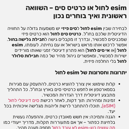
esim לחול או כרטיס סים – השוואה
ראשונית ואיך בוחרים נכון
לבחירה שבין
esim לחול
ל
סים פיזי
יש משמעות גדולה על החוויה
הדיגיטלית שלכם בחו"ל.
כרטיס סים לחול
הוא כרטיס פיזי
שמכניסים למכשיר, ובדרך זו מקבלים גישה ל
חבילת גלישה בחול
.
אפשר לרכוש אותו מראש בישראל או עם נחיתה. לעומתו,
esim
לחול
(או
אי סים לחול
) הוא פתרון דיגיטלי זמני שאותו מורידים
ישירות למכשיר, ומאפשרים ניהול מהיר של כמה
חבילות סלולר
לחול
בלי החלפה פיזית.
יתרונות וחסרונות של esim לחול
קלות שימוש: אין צורך להוציא כרטיס, להתעסק עם מגירות
בסמארטפון או לחפש כרטיסי סים בארץ ובחו"ל. כל התהליך
מתבצע דיגיטלית דרך הגדרות המכשיר.
זמינות ומהירות: תוך דקות, לאחר רכישת
סים דיגיטלי לחול
(eSIM)
, תוכלו להתחבר לרשת וליהנות מגלישה איכותית בכל
יעד.
הגנה ותמיכה: אין חשש מאובדן כרטיס, וההפעלה נעשית
בלחיצת כפתור – אך אם מתעוררות תקלות, מדריך ייעודי כמו
מה עושים כש-esim לא עובד בחול
מספק מענה מהיר.