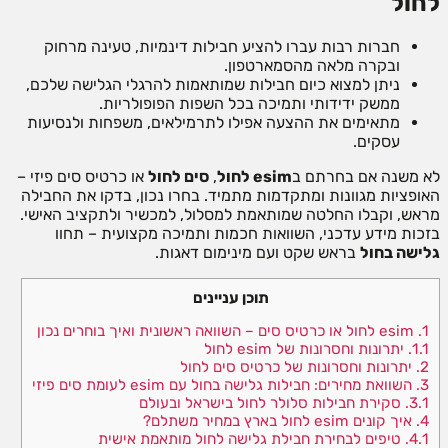
לחול
חברות רבות עברו להציע חבילות דינמיות, טעינה מרחוק
ובקרה מלאה מהסמארטפון.
ניתן למצוא כיום חבילות שמותאמות להרגלי הגלישה שלכם,
ממשק ידידותי ותמיכה בכל השפות הפופולריות.
מתאימים את ההצעה אפילו לתרמילאים, משפחות ולנסיעות
עסקים.
לא משנה אם בחרתם ב
esim לחול
,
סים לחול
או כרטיס סים פיזי –
האופציות מגוונות ומתקדמות מתמיד. בחרו נכון, בדקו את החבילה
מראש, וקבלו החלטה שמותאמת למסלול, למכשיר ולתקציב האישי.
בזכות מידע עדכני, השוואות חכמות ותמיכה מקצועית – תחוו
גלישה בחול
בראש שקט ועם מינימום דאגות.
תוכן עניינים
1.
esim לחול או כרטיס סים – השוואה ראשונית ואיך בוחרים נכון
1.1.
יתרונות וחסרונות של esim לחול
2.
יתרונות וחסרונות של כרטיס סים לחול
3.
השוואת מחירים: חבילות גלישה בחול עם esim לעומת סים פיזי
3.1.
סקירת חבילות סלולר לחול בישראל ובעולם
4.
איך קונים esim לחול בארץ במחיר משתלם?
4.1.
טיפים לבחירת חבילת גלישה לחול מותאמת אישית