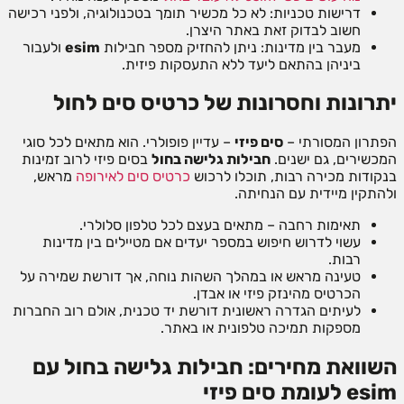
דרישות טכניות: לא כל מכשיר תומך בטכנולוגיה, ולפני רכישה
חשוב לבדוק זאת באתר היצרן.
מעבר בין מדינות: ניתן להחזיק מספר חבילות
esim
ולעבור
ביניהן בהתאם ליעד ללא התעסקות פיזית.
יתרונות וחסרונות של כרטיס סים לחול
הפתרון המסורתי –
סים פיזי
– עדיין פופולרי. הוא מתאים לכל סוגי
המכשירים, גם ישנים.
חבילות גלישה בחול
בסים פיזי לרוב זמינות
בנקודות מכירה רבות, תוכלו לרכוש
כרטיס סים לאירופה
מראש,
ולהתקין מיידית עם הנחיתה.
תאימות רחבה – מתאים בעצם לכל טלפון סלולרי.
עשוי לדרוש חיפוש במספר יעדים אם מטיילים בין מדינות
רבות.
טעינה מראש או במהלך השהות נוחה, אך דורשת שמירה על
הכרטיס מהינזק פיזי או אבדן.
לעיתים הגדרה ראשונית דורשת יד טכנית, אולם רוב החברות
מספקות תמיכה טלפונית או באתר.
השוואת מחירים: חבילות גלישה בחול עם
esim לעומת סים פיזי