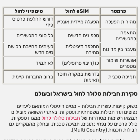
פרמטר
eSIM לחול
סים פיזי לחול
דורש החלפת כרטיס
מהירות הפעלה
הפעלה מיידית אונליין
פיזי
התאמה
טלפונים חדשים
כל סוגי המכשירים
למכשירים
החלפה דיגיטלית
לעיתים מחייבת רכישת
מעבר בין מדינות
מהירה
סים חדש
אפשרות שימור
כן (ריבוי פרופילים)
לא תמיד
מספרים
נדרשת במקרה חוסר
תמיכה טכנית
ברוב החברות קיימת
תאימות
סקירת חבילות סלולר לחול בישראל ובעולם
בשוק קיימות עשרות חבילות – מסים דיגיטלי המותאם ליעדים
נפוצים ועד חבילות משפחתיות ועסקיות. באתרי השוואה מובילים
תמצאו רשימות מסודרות של
חבילות סלולר לחול
ממגוון ספקיות,
כולל פרטים על נפחי נתונים, תמיכה טכנית, ובחלק מהמקרים גם
חבילות חכמות (Multi Country).