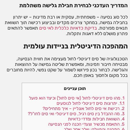
המדריך העדכני לבחירת חבילת גלישה משתלמת
לכל סוג נסיעה – משפחתית, עסקית או רבת מדינות – יש יתרון
בחבילה גמישה, במחקר צרכים מקדים ובביצוע רכישה תוך השוואת
תנאים מפורטת.
בדיקת כדאיות כלכלית לאי סים
תאפשר להתאים
פתרון מושלם ללא דאגות ותקלות.
המהפכה הדיגיטלית בניידות עולמית
הטכנולוגיה של סים דיגיטלי לחול מעצימה את חווית הנסיעה,
מבטיחה חיבור וזמינות, ומאפשרת שליטה גמישה על ההוצאות
והגלישה. לבחור נכון פירושו לשמור על שקט נפשי, להיות מחוברים
בכל מקום ולחסוך באופן חכם.
תוכן עניינים
1.
מהו סים דיגיטלי לחול (אי סים לחול) וכיצד הוא פועל
1.1.
יתרונות סים דיגיטלי לחול לנוסעים
2.
רכישת אי סים לחול אונליין – איך מתחילים?
3.
מה ההבדל בין סים רגיל, סים דיגיטלי ואי סים לחו"ל?
4.
השוואת חבילות ומדדי כדאיות
5.
התאמת מכשיר וצעדי הכנה לפני הנסיעה
6.
התקנה והפעלה: שלב אחר שלב