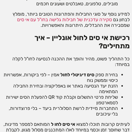
מובילים, טלפונים, טאבלטים ושעונים חכמים
למידע נוסף על סוגי החבילות והפתרונות הטובים ביותר, מומלץ
לבחון גם
סקירה עדכנית של חבילות גלישה בחו"ל עם אי סים
שמסבירה את ההבדלים, היתרונות והאפשרויות.
רכישת אי סים לחול אונליין – איך
מתחילים?
כל התהליך פשוט, מהיר והופך את ההכנה לנסיעה לחו"ל לקלה
במיוחד:
בחירת ספק
סים דיגיטלי לחול
אמין – לפי ביקורות, אפשרויות
כיסוי וממשק נוח
הזנת יעד הנסיעה באתר או באפליקציה ובחירת החבילה
המתאימה
שליחת פרטי התשלום וקבלת קוד QR להפעלת הסים ישירות
לסמארטפון
התחברות מיידית לרשת הסלולרית ביעד – בלי פרוצדורות,
בלי עיכובים
לעיתים קרובות תוכלו למצוא
אי סים לחו ל
המותאם למספר מדינות,
דבר שחוסך זמן וכסף במיוחד לאלו המתכננים מסלול מגוון. לקבלת