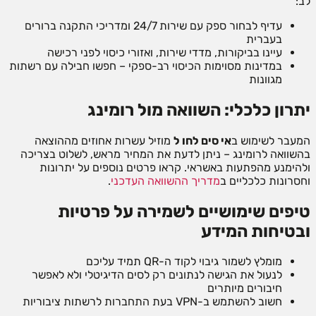
לב:
עדיף לבחור ספק עם שירות 24/7 ומדריכי התקנה ברורים
בעברית
עיינו בביקורות, מדדי שירות, ואזורי כיסוי לפני רכישה
במדינות מסוימות הכיסוי רב-ספקי – חפשו חבילה עם רשתות
מגוונות
יתרון כלכלי: השוואה מול רומינג
המעבר לשימוש ב
אי סים לחו ל
מוזיל עשרות אחוזים מההוצאה
בהשוואה לרומינג – ניתן לדעת את המחיר מראש, לשלוט בצריכה
ולהימנע מהפתעות באשראי. קראו פרטים נוספים על יתרונות
וחסרונות כלכליים ב
מדריך ההשוואה העדכני
.
טיפים שימושיים לשמירה על פרטיות
ובטיחות המידע
מומלץ לשמור גיבוי לקוד ה-QR תמיד עליכם
לנעול את הגישה לנתונים רק לסים הדיגיטלי ולא לאפשר
חיבורים מיותרים
חשוב להשתמש ב-VPN בעת התחברות לרשתות ציבוריות