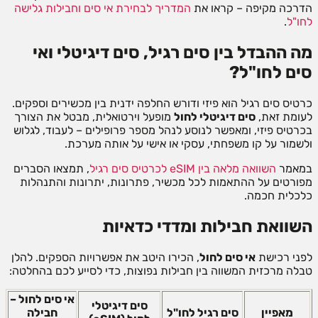
הדרכה מקיפה – קראו את
המדריך לבחירת אי סים וחבילות גלישה
לחו"ל
.
מה ההבדל בין סים רגיל, סים דיגיטלי ואי
סים לחו"ל?
כרטיס סים רגיל הוא פיזי ודורש החלפה ידנית בין מכשירים וספקים.
לעומת זאת,
סים דיגיטלי לחול
מופעל וירטואלית, מבטל את הצורך
בכרטיס פיזי, ומאפשר לנוסע לנהל מספר פרופילים – לעבוד, לגלוש
ולשמור על קו משפחתי, עסקי או אישי על אותה מערכת.
במאמר
השוואה מלאה בין eSIM לכרטיס סים רגיל
, תמצאו הסברים
מפורטים על ההתאמות לכל מכשיר, פתרונות, יתרונות והתנהלות
כלכלית חכמה.
השוואת חבילות ומדדי כדאיות
לפני רכישת
אי סים לחול
, הכירו היטב את אפשרויות הספקים. להלן
טבלה מרכזית המשווה בין חבילות נפוצות, כדי לסייע לכם בהחלטה:
אי סים לחול –
סים דיגיטלי
מאפיין
סים רגיל לחו"ל
חבילה