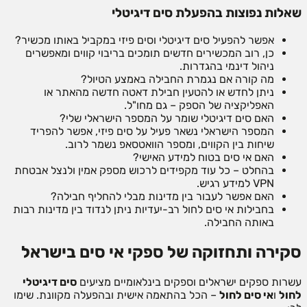
שאלות נפוצות בהפעלת סים דיגיטלי
אפשר להפעיל סים דיגיטלי וסים פיזי במקביל באותו מכשיר?
כן, רוב המכשירים חדשים תומכים בריבוי קווים ומאפשרים
ניהול דינמי בהגדרות.
מה קורה אם נגמרת החבילה באמצע הטיול?
ניתן לחדש או להטעין חבילת דאטה חדשה מהאתר או
האפליקציה של הספק – גם מחו"ל.
האם סים דיגיטלי שומר על המספר הישראלי שלי?
המספר הישראלי נשאר פעיל על סים פיזי, אפשר להפריד
שיחות בין הקווים, ומספר הוואטסאפ נשמר לרוב.
האם אי סים בטוח למידע האישי?
בהחלט – כל עוד מקפידים לרכוש מספק אמין ולנצל אבטחת
VPN למידע רגיש.
האם אפשר לעבור בין מדינות מבלי להחליף חבילה?
בחבילות אי סים לחול רב-יעדיות ניתן לנדוד בין מדינות רבות
באותה החבילה.
סקירה ותחזוקה של ספקי אי סים בישראל
עשרות ספקים ישראלים וספקים בינלאומיים מציעים
סים דיגיטלי
לחול
ו
אי סים לחול
– הכל בהתאמה אישית ובהפעלה מקוונת. שימו