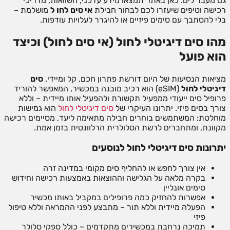
גם מעבר לים. כאן באתר תמצאו מידע עדכני, השוואות, מדריכי
רכישה וטיפים שיעזרו לכם לבחור חבילת
אי סים לחו ל
מושלמת –
בלי להסתבך עם סימים פיזיים או להיגרר לעלויות עודפות.
מהו סים דיגיטלי לחול (אי סים לחול) וכיצד
הוא פועל
מציאות הנסיעות של היום דורשת פתרון חכם, קל ומיידי.
סים
דיגיטלי לחול
(eSIM) הוא רכיב מובנה במכשיר, המאפשר להוריד
פרופיל סים ייעודי ממפעיל תקשורת ולהפעיל אותו מיידית – וללא
צורך בסים פיזי. יתרונו העיקרי של
סים דיגיטלי לחול
הוא גמישות
מוחלטת: המשתמשים בוחרים חבילה מתאימה ליעד, מסיימים רכישה
מקוונת, ומתחברים לרשת הסלולרית הרלוונטית בזמן אמת.
יתרונות סים דיגיטלי לחול לנוסעים
אין צורך לחפש או להחליף סים מקומי במדינה זרה
בקרה מלאה על הגלישה וההוצאות באמצעות רכישה וחידוש
סימים אונליין
אפשרות להחזיק כמה פרופילים במקביל באותו מכשיר
הפעלה מיידית וללא תור – מתבצע לפני ההמראה וללא טיפול
פיזי
תמיכה נרחבת במכשירים מתקדמים – כולל ספקי סלולר