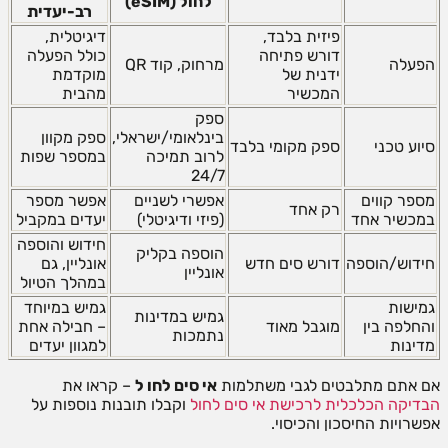
לחול (eSIM)
רב-יעדית
פיזית בלבד,
דיגיטלית,
דורש פתיחה
כולל הפעלה
הפעלה
מרחוק, קוד QR
ידנית של
מוקדמת
המכשיר
מהבית
ספק
בינלאומי/ישראלי,
ספק מקוון
סיוע טכני
ספק מקומי בלבד
לרוב תמיכה
במספר שפות
24/7
מספר קווים
אפשרי לשניים
אפשר מספר
רק אחד
במכשיר אחד
(פיזי ודיגיטלי)
יעדים במקביל
חידוש והוספה
הוספה בקליק
חידוש/הוספה
דורש סים חדש
אונליין, גם
אונליין
במהלך הטיול
גמישות
גמיש במיוחד
גמיש במדינות
והחלפה בין
מוגבל מאוד
– חבילה אחת
נתמכות
מדינות
למגוון יעדים
אם אתם מתלבטים לגבי משתלמות
אי סים לחו ל
– קראו את
הבדיקה הכלכלית לרכישת אי סים לחול
וקבלו תובנות נוספות על
אפשרויות החיסכון והכיסוי.