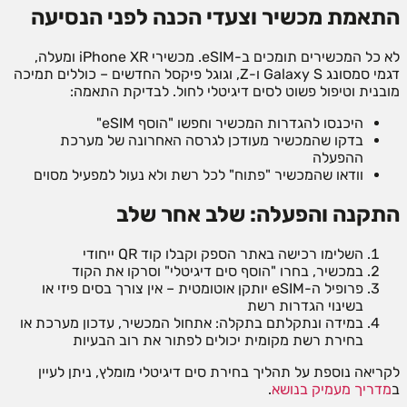
התאמת מכשיר וצעדי הכנה לפני הנסיעה
לא כל המכשירים תומכים ב-eSIM. מכשירי iPhone XR ומעלה,
דגמי סמסונג Galaxy S ו-Z, וגוגל פיקסל החדשים – כוללים תמיכה
מובנית וטיפול פשוט לסים דיגיטלי לחול. לבדיקת התאמה:
היכנסו להגדרות המכשיר וחפשו "הוסף eSIM"
בדקו שהמכשיר מעודכן לגרסה האחרונה של מערכת
ההפעלה
וודאו שהמכשיר "פתוח" לכל רשת ולא נעול למפעיל מסוים
התקנה והפעלה: שלב אחר שלב
השלימו רכישה באתר הספק וקבלו קוד QR ייחודי
במכשיר, בחרו "הוסף סים דיגיטלי" וסרקו את הקוד
פרופיל ה-eSIM יותקן אוטומטית – אין צורך בסים פיזי או
בשינוי הגדרות רשת
במידה ונתקלתם בתקלה: אתחול המכשיר, עדכון מערכת או
בחירת רשת מקומית יכולים לפתור את רוב הבעיות
לקריאה נוספת על תהליך בחירת סים דיגיטלי מומלץ, ניתן לעיין
ב
מדריך מעמיק בנושא
.