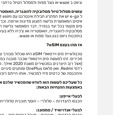
וניווט ב waze או גוגל מפות ולמסלול הטיול ברחבי סלובקיה כולה.
עושים מסלול טיול מסלובקיה להונגריה, האוסטרי
ל e-go יש את הפתרון חבילת אינטרנט עם esim דאגנו לחבילת אינטרנט
איסים המאפשרת גלישה למגוון מדינות ארופה. וכך
סים מקומי בכל יעד בנפרד, דבר המאפשר גלישה ח
מסלובקיה להונגריה, האוסטריה ואו צ'כיה ללא בעי
בתוכנות ניווט כגון גוגל מפות או waze.
אז מהו בעצם eSIM?
טכנולוגיית סים וירטואלי eSIM ה
מכירים. זהו למעשה סים וירטואלי שכבר מובנה במ
רדמי Redmi, וואן פלאס us
וההכנסה של כרטיס פיזי למכשיר, אותו הייתם רוכש
כל שעליכם לעשות הוא לוודא שהמכשיר שלכם אכן מכ
באמצעות ההנחיות הבאות:
לבעלי אייפון:
הכנסו להגדרות – סלולרי – הוסף תוכנית סלולרית – הו
לבעלי אנדרואיד / סמסונג:
הכנסו הגדרות – חיבורים – מנהל כרטיס סים – הוס