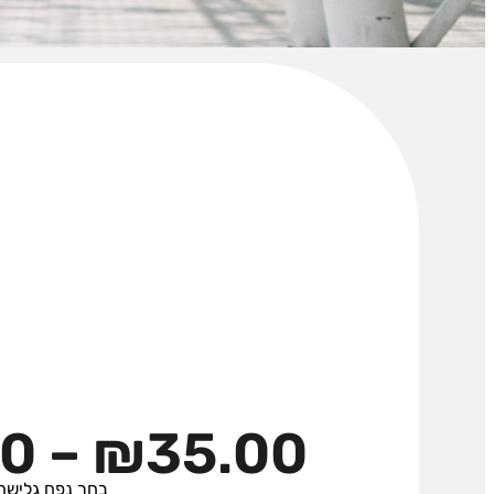
00
–
₪
35.00
בחר נפח גלישה