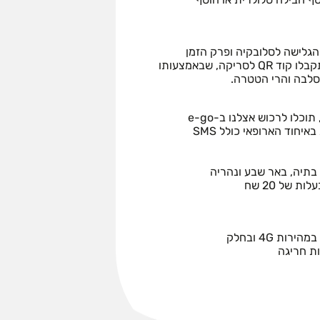
הגלישה לסלובקיה ופרק הזמן
שעבורו תזדקקו לחבילה ולהזמין. בסיום הרכישה, תקבלו קוד QR לסריקה, שבאמצעותו
סלבה והרי הטטרה.
סימן שמכשירכם איננו תומך באפשרות. במצב כזה, תוכלו לרכוש אצלנו ב-e-go
כרטיסי סים מומלץ סלובקיה הכולל שיחות מקומיות באיחוד הארופאי כולל SMS
 בתיה, באר שבע ונהריה
ת 4G ובחלק