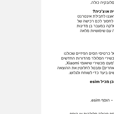
ה או צ'כיה?
 לחסוך לכם רכישה של
לקה במעבר בן מדינות
ה עם שימושיות מלאה
יא שכלול מבורך של כרטיסי הסים הפיזיים שכולנו
כשירי הסלולר מהדורות החדשים
(אצל רוב היצרנים במכשירים משנת 2020 ואילך, למעט מכשירי שיואומי Xiaomi,
OnePl ומותגים סיניים אחרים) ומבטל לחלוטין את ההוצאה
ים ביעד כדי לשוחח ולגלוש.
יל esim
סף esim.
ף חבילה סלולרית או הוסף