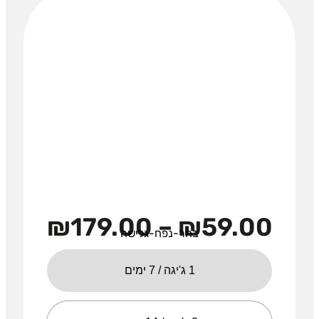
₪
179.00
–
₪
59.00
בחר-נפח-גלישה
1 ג'יגה / 7 ימים