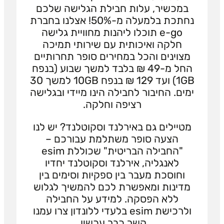
במכשיר, עלות חבילת הגלישה שלכם
נחתכת בלמעלה מ-50%! אצלנו בחברת
e-go תוכלו ליהנות מחוויית גלישה
חלקה ואיכותית עם שירותי תמיכה
מצוינים והכל במחירים סופר תחרותיים
החל מ-49 ₪ בלבד למשך שבוע (בנפח
1GB) ועד 129 ₪ בנפח 10GB למשך 30
ימים. החיבור לחבילה הינו מיידי ובגלישה
רציפה וחלקה.
מטיילים גם באירלנד וסקוטלנד? יש לנו
הצעה סופר משתלמת עבורכם –
"החבילה הבריטית" שכוללת esim
לאנגליה, אירלנד וסקוטלנד יחדיו
וחוסכת מעבר בין ספקיות וסימים בין
מדינות ומאפשרת לכם להמשיך לגלוש
ללא הפסקה. למידע על החבילה
ולרכישת esim בלעדי ללונדון צרו עמנו
קשר כבר עכשיו.