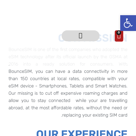
פתח סרגל נגישות
0
OUR MISSION
הוראות שימוש ותמיכה
החבילות הנמכרות
BounceSIM is one of the first companies who adopted the
eSIM technology after its official launch by the GSMA at
2016 into a ready solution for consumers. With
BounceSIM, you can have a data connectivity in more
than 150 countries at local rates, compatible with your
eSIM device - Smartphones, Tablets and Smart Watches.
Our missing is to cut off expensive roaming charges and
allow you to stay connected while your are travelling
abroad, at the most affordable rates, without the need or
replacing your existing SIM card.
OUR EXPERIENCE